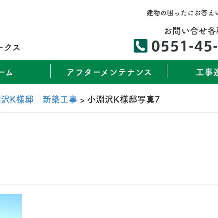
建物の困ったにお答え
お問い合せ各
ークス
ーム
アフターメンテナンス
工事
淵沢K様邸 新築工事
>
小淵沢K様邸写真7