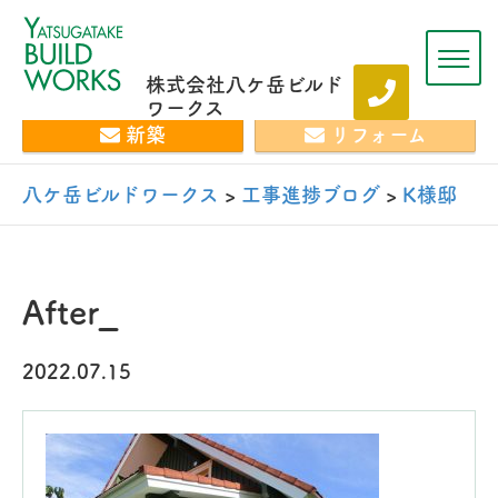
株式会社八ケ岳ビルド
ワークス
新築
リフォーム
八ケ岳ビルドワークス
>
工事進捗ブログ
>
K様邸 
After_
2022.07.15