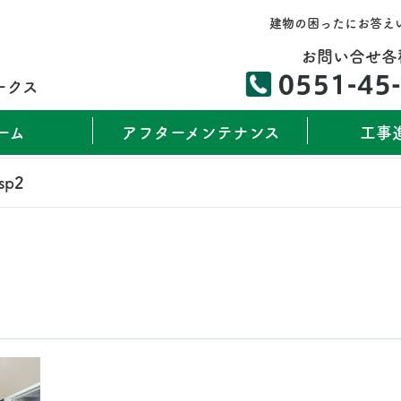
建物の困ったにお答え
お問い合せ各
ークス
ーム
アフターメンテナンス
工事
sp2