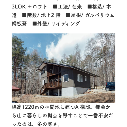
3LDK ＋ロフト ■工法/ 在来 ■構造/ 木
造 ■階数/ 地上2 階 ■屋根/ ガルバリウム
鋼板葺 ■外壁/ サイディング
標高1220ｍの林間地に建つA 様邸。都会か
ら山に暮らしの拠点を移すことで一番不安だ
ったのは、冬の寒さ。