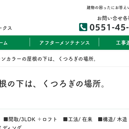
建物の困ったにお答え
お問い合せ各
ークス
ーム
アフターメンテナンス
工事
ーンカラーの屋根の下は、くつろぎの場所。
根の下は、くつろぎの場所。
坪） ■間取/3LDK ＋ロフト ■工法/ 在来 ■構造/ 木造
イディング