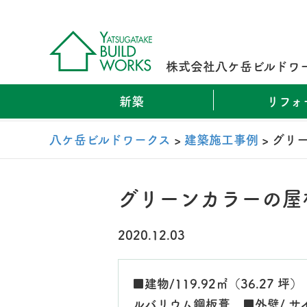
株式会社八ケ岳ビルドワ
新築
リフォ
八ケ岳ビルドワークス
>
建築施工事例
>
グリ
グリーンカラーの屋
2020.12.03
■建物/119.92㎡（36.27 
ルバリウム鋼板葺 ■外壁/ サ