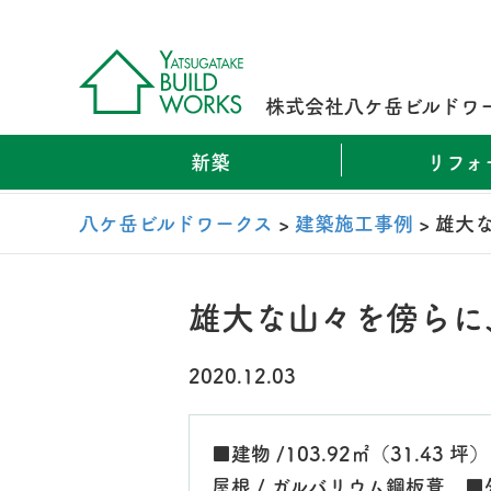
株式会社八ケ岳ビルドワ
新築
リフォ
八ケ岳ビルドワークス
>
建築施工事例
>
雄大
雄大な山々を傍らに
2020.12.03
■建物 /103.92㎡（31.43 
屋根 / ガルバリウム鋼板葺 ■外