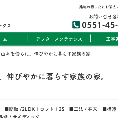
建物の困ったにお答え
お問い合せ各
ークス
ーム
アフターメンテナンス
工事
な山々を傍らに、伸びやかに暮らす家族の家。
、伸びやかに暮らす家族の家。
坪） ■間取 /2LDK＋ロフト＋2S ■工法 / 在来 ■構造 
壁 / サイディング