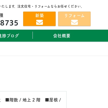
いたします。注文住宅・リフォームならお任せください。
種
新築
リフォーム
進捗ブログ
会社概要
造 ■階数 / 地上 2 階 ■屋根 /