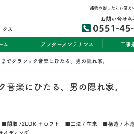
建物の困ったにお答え
お問い合せ各
ークス
ーム
アフターメンテナンス
工事
くまでクラシック音楽にひたる、男の隠れ家。
ク音楽にひたる、男の隠れ家。
） ■間取 /2LDK ＋ロフト ■工法 / 在来 ■構造 / 木
／サイディング