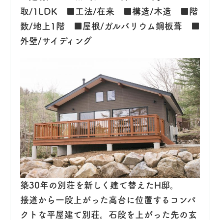
取/1LDK ■工法/在来 ■構造/木造 ■階
数/地上1階 ■屋根/ガルバリウム鋼板葺 ■
外壁/サイディング
築30年の別荘を新しく建て替えたH邸。
接道から一段上がった高台に位置するコンパ
クトな平屋建て別荘。石段を上がった先の玄